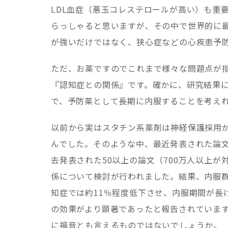
LDL血症（悪玉コレステロールが高い）も重
らっしゃると思いますが、その中で世界的に最
が強いだけではなく、狭心症などの心疾患予
ただ、お薬ですのでこれまで様々な問題点が
『認知症との関係』です。確かに、研究結果
で、予防薬として長期に内服することを考え
以前から実はスタチン系薬剤は神経保護採用
んでした。そのような中、最近発表された論
去発表された50以上の論文（700万人以上
係について検討が行われました。結果、内服群
知症では約11％程度低下させ、内服期間が長
の効果がより顕著であったと報告されていま
に福音とも言えるものではないでしょうか。