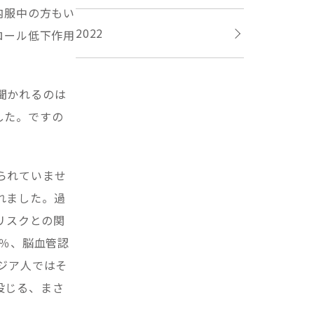
内服中の方もい
2022
ロール低下作用
聞かれるのは
した。ですの
られていませ
れました。過
リスクとの関
8％、脳血管認
ジア人ではそ
投じる、まさ