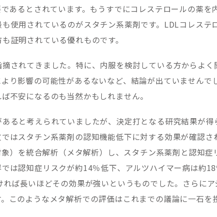
要であるとされています。もうすでにコレステロールの薬を
も使用されているのがスタチン系薬剤です。LDLコレステ
防も証明されている優れものです。
指摘されてきました。特に、内服を検討している方からよく
により影響の可能性があるないなど、結論が出ていませんで
れば不安になるのも当然かもしれません。
があると考えられていましたが、決定打となる研究結果が得
文ではスタチン系薬剤の認知機能低下に対する効果が確認さ
が対象）を統合解析（メタ解析）し、スタチン系薬剤と認知症
では認知症リスクが約14％低下、アルツハイマー病は約1
ければ長いほどその効果が強いというものでした。さらにア
す。このようなメタ解析での評価はこれまでの議論に一石を