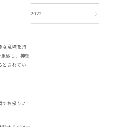
2022
きな意味を持
を象徴し、神聖
るとされてい
顔でお帰りい
受診するだけで