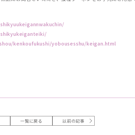
/shikyuukeigannwakuchin/
shikyukeiganteiki/
nshou/kenkoufukushi/yobousesshu/keigan.html
事
一覧に戻る
以前の記事