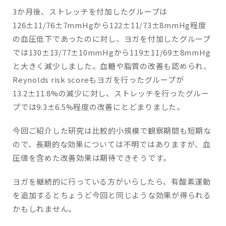
3か月後、ストレッチを付加したグループは
126±11/76±7mmHgから122±11/73±8mmHg程度
の血圧低下であったのに対し、ヨガを付加したグループ
では130±13/77±10mmHgから119±11/69±8mmHg
と大きく減少しました。血糖や脂質の改善も認められ、
Reynolds risk scoreもヨガを行ったグループが
13.2±11.8%の減少に対し、ストレッチを行ったグルー
プでは9.3±6.5%程度の改善にとどまりました。
今回ご紹介した研究は比較的小規模で観察期間も短期な
ので、長期的な効果については不明ではありますが、血
圧値を含めた改善効果は期待できそうです。
ヨガを継続的に行っている方がいらしたら、有酸素運動
を追加するとちょうど今回と同じような効果が得られる
かもしれません。